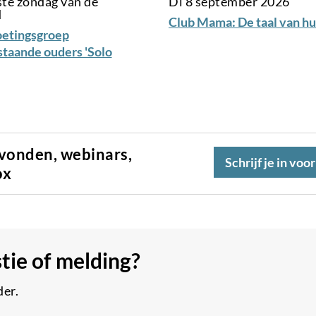
ste zondag van de
Di 8 september 2026
d
Club Mama: De taal van hu
etingsgroep
staande ouders 'Solo
avonden, webinars,
Schrijf je in voo
ox
stie of melding?
der.