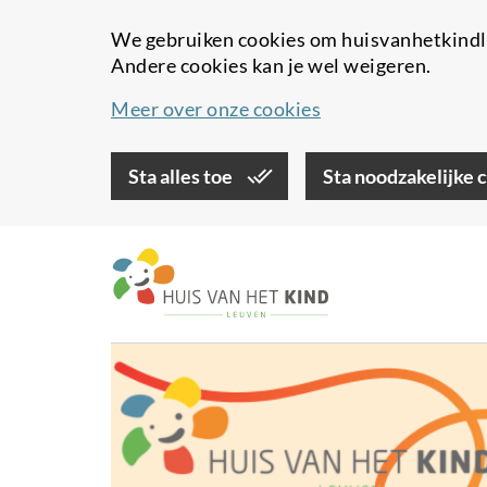
We gebruiken cookies om huisvanhetkindle
Andere cookies kan je wel weigeren.
Meer over onze cookies
Sta alles toe
Sta noodzakelijke 
Overslaan
en
naar
de
inhoud
gaan