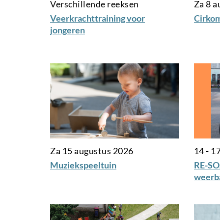
Verschillende reeksen
Za 8 a
Veerkrachttraining voor
Cirko
jongeren
Za 15 augustus 2026
14 - 17
Muziekspeeltuin
RE-SO
weerba