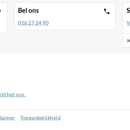
Bel ons
S
016 27 24 90
V
J
ld het ons.
laimer
Toegankelijkheid