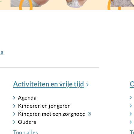
da
Activiteiten en vrije tijd
O
Agenda
Kinderen en jongeren
(externe
Kinderen met een zorgnood
link)
Ouders
Toon alles
T