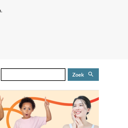
n.
Zoek
(niet
Zoek
verplicht)