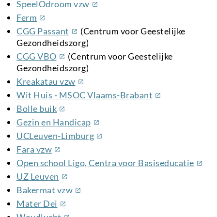
link)
(externe
SpeelOdroom vzw
link)
(externe
Ferm
link)
(externe
CGG Passant
(Centrum voor Geestelijke
link)
Gezondheidszorg)
(externe
CGG VBO
(Centrum voor Geestelijke
link)
Gezondheidszorg)
(externe
Kreakatau vzw
link)
(externe
Wit Huis - MSOC Vlaams-Brabant
link)
(externe
Bolle buik
link)
(externe
Gezin en Handicap
link)
(externe
UCLeuven-Limburg
link)
(externe
Fara vzw
link)
(exte
Open school Ligo, Centra voor Basiseducatie
link)
(externe
UZ Leuven
link)
(externe
Bakermat vzw
link)
(externe
Mater Dei
link)
(externe
Woudlucht