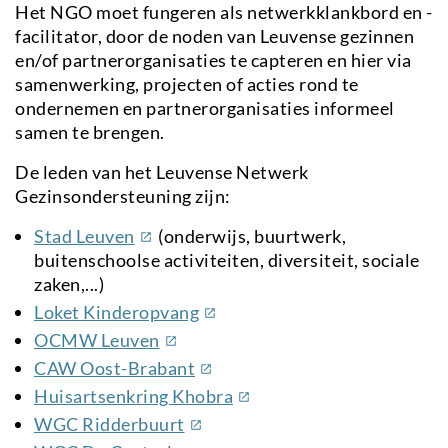
Het NGO moet fungeren als netwerkklankbord en -
facilitator, door de noden van Leuvense gezinnen
en/of partnerorganisaties te capteren en hier via
samenwerking, projecten of acties rond te
ondernemen en partnerorganisaties informeel
samen te brengen.
De leden van het Leuvense Netwerk
Gezinsondersteuning zijn:
(externe
Stad Leuven
(onderwijs, buurtwerk,
link)
buitenschoolse activiteiten, diversiteit, sociale
zaken,...)
(externe
Loket Kinderopvang
link)
(externe
OCMW Leuven
link)
(externe
CAW Oost-Brabant
link)
(externe
Huisartsenkring Khobra
link)
(externe
WGC Ridderbuurt
link)