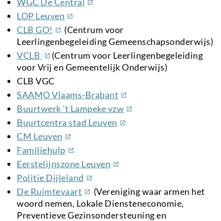
(externe
WGC De Central
link)
(externe
LOP Leuven
link)
(externe
CLB GO!
(Centrum voor
link)
Leerlingenbegeleiding Gemeenschapsonderwijs)
(externe
VCLB
(Centrum voor Leerlingenbegeleiding
link)
voor Vrij en Gemeentelijk Onderwijs)
CLB VGC
(externe
SAAMO Vlaams-Brabant
link)
(externe
Buurtwerk 't Lampeke vzw
link)
(externe
Buurtcentra stad Leuven
link)
(externe
CM Leuven
link)
(externe
Familiehulp
link)
(externe
Eerstelijnszone Leuven
link)
(externe
Politie Dijleland
link)
(externe
De Ruimtevaart
(Vereniging waar armen het
link)
woord nemen, Lokale Diensteneconomie,
Preventieve Gezinsondersteuning en