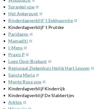
link)
(externe
Sprankel vzw
link)
(externe
Het Ankerpunt
link)
(externe
Kinderdagverblijf 't Eekhoorntje
link)
Kinderdagverblijf 't Prutske
(externe
Paridaens
link)
(externe
Mamaditi
link)
(externe
I-Mens
link)
(externe
Praxis P
link)
(externe
Logo Oost-Brabant
link)
(externe
Regionaal Ziekenhuis Heilig Hart Leuven
link)
(externe
Sancta Maria
link)
(externe
Monte Rosa vzw
link)
Kinderdagverblijf Kinderrijk
Kinderdagverblijf De Slabbertjes
(externe
Arktos
link)
(externe
Wiegwijs