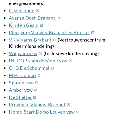
energiesnoeiers)
(externe
Gezinsbond
link)
(externe
Avansa Oost-Brabant
link)
(externe
Kind en Gezin
link)
(externe
Pleegzorg Vlaams-Brabant en Brussel
link)
(externe
VK Vlaams-Brabant
(Vertrouwenscentrum
link)
Kindermishandeling)
(externe
Wigwam vzw
(Inclusieve kinderopvang)
link)
(externe
INLOOPteam de Mobil vzw
link)
(externe
CKG De Schommel
link)
(externe
MFC Combo
link)
(externe
Sporen vzw
link)
(externe
Amber vzw
link)
(externe
De Shelter
link)
(externe
Provincie Vlaams-Brabant
link)
(externe
Home-Start Domo Leuven vzw