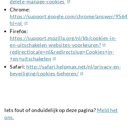
(externe
delete-manage-cookies
link)
Chrome:
https://support.google.com/chrome/answer/9564
(externe
hl=nl
link)
Firefox:
https://support.mozilla.org/nl/kb/cookies-in-
(externe
en-uitschakelen-websites-voorkeuren?
link)
redirectlocale=nl&redirectslug=Cookies+in-
(externe
+en+uitschakelen
link)
Safari:
http://safari.helpmax.net/nl/privacy-en-
(externe
beveiliging/cookies-beheren/
link)
Iets fout of onduidelijk op deze pagina?
Meld het
ons.