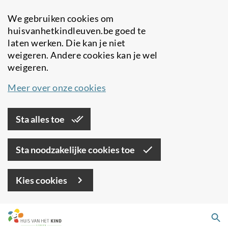
We gebruiken cookies om
huisvanhetkindleuven.be goed te
laten werken. Die kan je niet
weigeren. Andere cookies kan je wel
weigeren.
Meer over onze cookies
Sta alles toe
Sta noodzakelijke cookies toe
Kies cookies
Overslaan
Zo
en