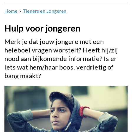
naar
Home
Tieners en Jongeren
de
inhoud
Hulp voor jongeren
gaan
Merk je dat jouw jongere met een
heleboel vragen worstelt? Heeft hij/zij
nood aan bijkomende informatie? Is er
iets wat hem/haar boos, verdrietig of
bang maakt?