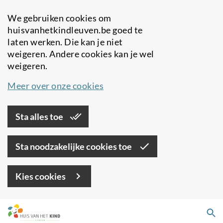
We gebruiken cookies om
huisvanhetkindleuven.be goed te
laten werken. Die kan je niet
weigeren. Andere cookies kan je wel
weigeren.
Meer over onze cookies
Sta alles toe
Sta noodzakelijke cookies toe
Kies cookies
Overslaan
Zo
en