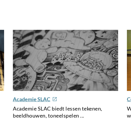
e
e
Academie SLAC
C
x
x
Academie SLAC biedt lessen tekenen,
W
t
t
beeldhouwen, toneelspelen ...
w
e
e
r
r