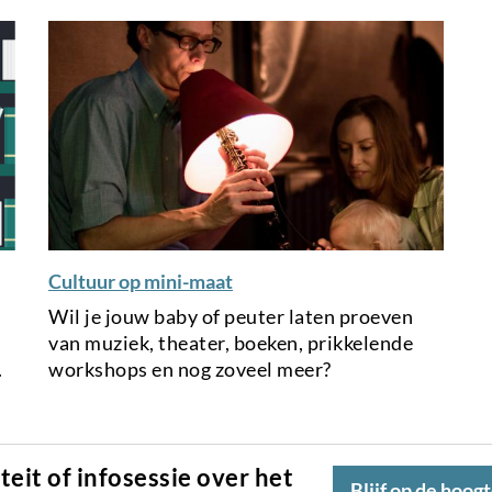
n
n
a
a
l
l
l
l
i
i
n
n
k
k
Cultuur op mini-maat
Wil je jouw baby of peuter laten proeven
van muziek, theater, boeken, prikkelende
.
workshops en nog zoveel meer?
teit of infosessie over het
Blijf op de hoog