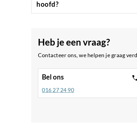
hoofd?
i
n
k
Heb je een vraag?
Contacteer ons, we helpen je graag verd
Bel ons
016 27 24 90