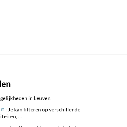
den
ogelijkheden in Leuven.
(externe
: Je kan filteren op verschillende
link)
teiten, ...