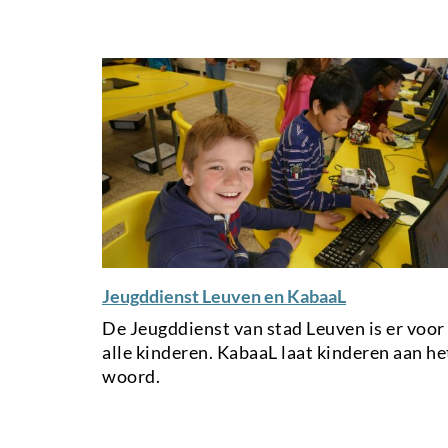
e
r
n
a
l
l
i
n
k
Jeugddienst Leuven en KabaaL
De Jeugddienst van stad Leuven is er voor
alle kinderen. KabaaL laat kinderen aan he
woord.