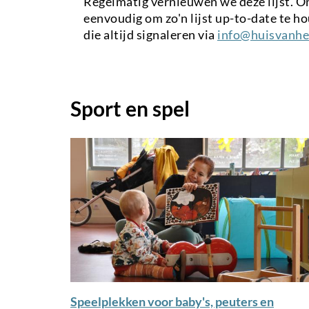
Regelmatig vernieuwen we deze lijst. On
eenvoudig om zo'n lijst up-to-date te h
die altijd signaleren via
info@huisvanhe
Sport en spel
Speelplekken voor baby's, peuters en