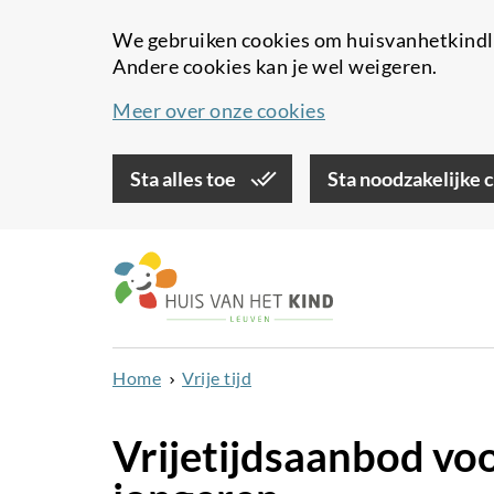
We gebruiken cookies om huisvanhetkindle
Andere cookies kan je wel weigeren.
Meer over onze cookies
Sta alles toe
Sta noodzakelijke 
Overslaan
en
naar
de
inhoud
Home
Vrije tijd
gaan
Vrijetijdsaanbod vo