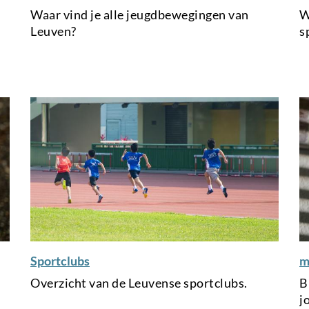
x
Waar vind je alle jeugdbewegingen van
W
t
Leuven?
s
e
r
n
a
l
l
i
n
k
e
Sportclubs
m
x
Overzicht van de Leuvense sportclubs.
B
t
j