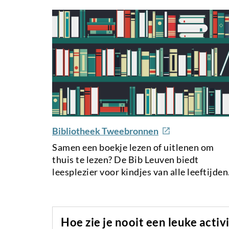
e
Bibliotheek Tweebronnen
x
Samen een boekje lezen of uitlenen om
t
thuis te lezen? De Bib Leuven biedt
e
leesplezier voor kindjes van alle leeftijden
r
n
a
l
Hoe zie je nooit een leuke activi
l