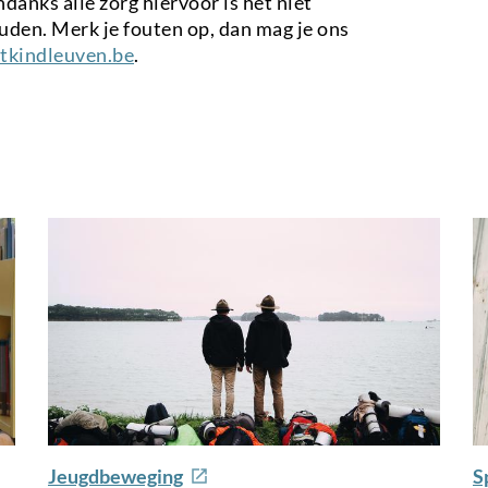
danks alle zorg hiervoor is het niet
ouden. Merk je fouten op, dan mag je ons
tkindleuven.be
.
e
Jeugdbeweging
S