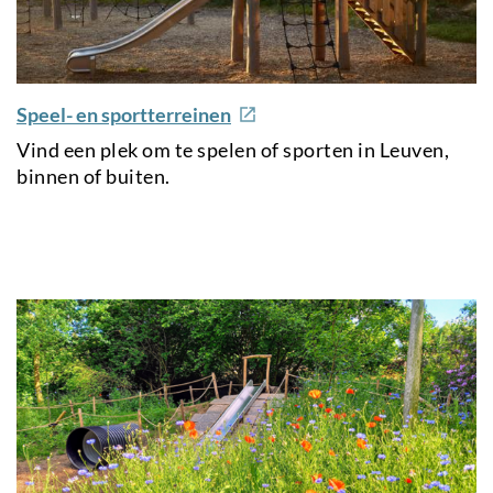
e
Speel- en sportterreinen
x
Vind een plek om te spelen of sporten in Leuven,
t
binnen of buiten.
e
r
n
a
l
l
i
n
k