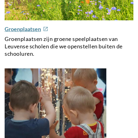
e
Groenplaatsen
x
Groenplaatsen zijn groene speelplaatsen van
t
Leuvense scholen die we openstellen buiten de
e
schooluren.
r
n
a
l
l
i
n
k