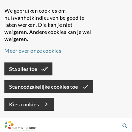
We gebruiken cookies om
huisvanhetkindleuven.be goed te
laten werken. Die kan je niet
weigeren. Andere cookies kan je wel
weigeren.
Meer over onze cookies
Sta alles toe
Sta noodzakelijke cookies toe
Kies cookies
Overslaan
Zo
en