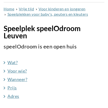
naar
Home
Vrije tijd
Voor kinderen en jongeren
de
Speelplekken voor baby's, peuters en kleuters
inhoud
gaan
Speelplek speelOdroom
Leuven
speelOdroom is een open huis
Wat?
Voor wie?
Wanneer?
Prijs
Adres