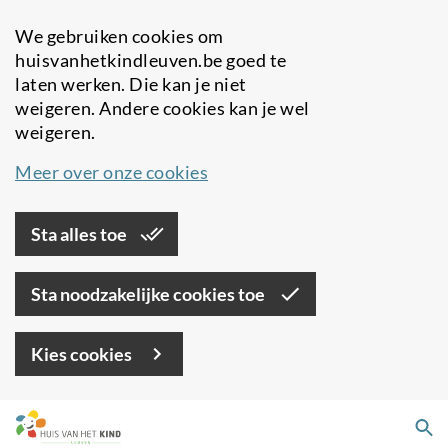
We gebruiken cookies om
huisvanhetkindleuven.be goed te
laten werken. Die kan je niet
weigeren. Andere cookies kan je wel
weigeren.
Meer over onze cookies
Sta alles toe
Sta noodzakelijke cookies toe
Kies cookies
Overslaan
Zo
en