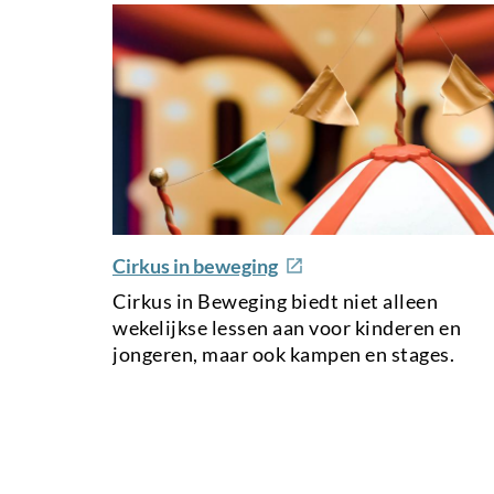
e
Cirkus in beweging
x
Cirkus in Beweging biedt niet alleen
t
wekelijkse lessen aan voor kinderen en
e
jongeren, maar ook kampen en stages.
r
n
a
l
l