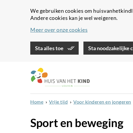
We gebruiken cookies om huisvanhetkindle
Andere cookies kan je wel weigeren.
Meer over onze cookies
Sta alles toe
Sta noodzakelijke 
Overslaan
en
naar
de
inhoud
Home
Vrije tijd
Voor kinderen en jongeren
gaan
Sport en beweging