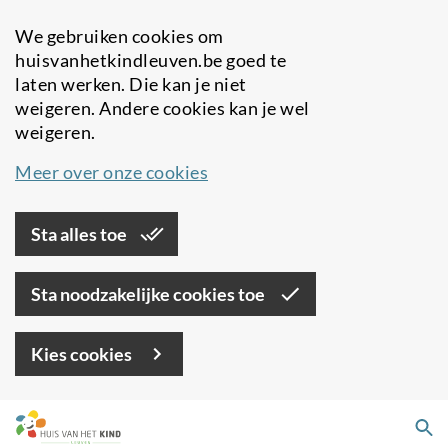
We gebruiken cookies om
huisvanhetkindleuven.be goed te
laten werken. Die kan je niet
weigeren. Andere cookies kan je wel
weigeren.
Meer over onze cookies
Sta alles toe
Sta noodzakelijke cookies toe
Kies cookies
Overslaan
Zo
en