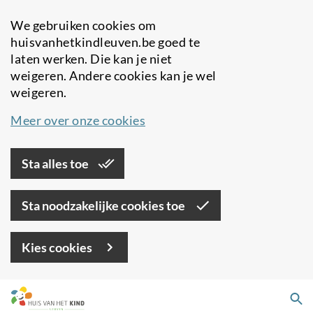
We gebruiken cookies om
huisvanhetkindleuven.be goed te
laten werken. Die kan je niet
weigeren. Andere cookies kan je wel
weigeren.
Meer over onze cookies
Sta alles toe
Sta noodzakelijke cookies toe
Kies cookies
Overslaan
Zo
en