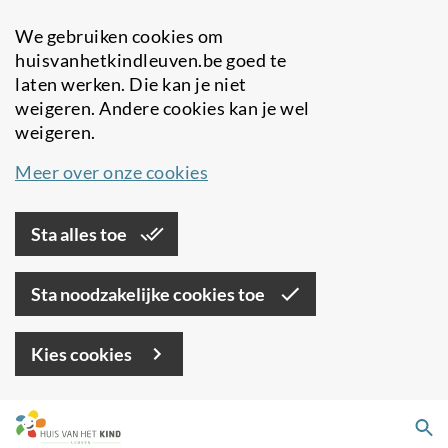
We gebruiken cookies om
huisvanhetkindleuven.be goed te
laten werken. Die kan je niet
weigeren. Andere cookies kan je wel
weigeren.
Meer over onze cookies
Sta alles toe
Sta noodzakelijke cookies toe
Kies cookies
Overslaan
Zo
en