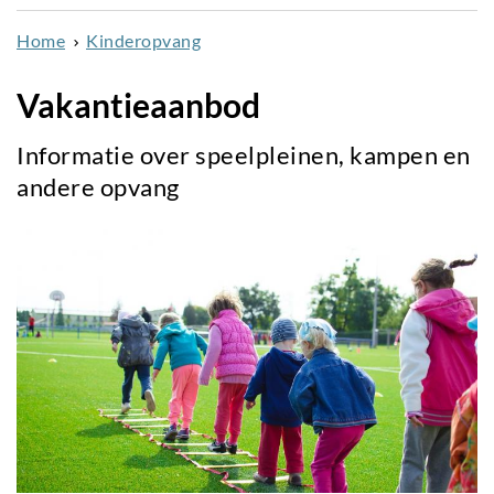
naar
Home
Kinderopvang
de
inhoud
Vakantieaanbod
gaan
Informatie over speelpleinen, kampen en
andere opvang