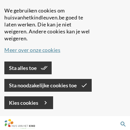
We gebruiken cookies om
huisvanhetkindleuven.be goed te
laten werken. Die kan je niet
weigeren. Andere cookies kan je wel
weigeren.
Meer over onze cookies
Sta alles toe
Sta noodzakelijke cookies toe
Kies cookies
Overslaan
Zo
en