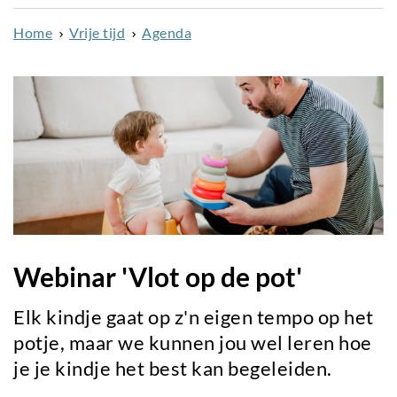
naar
Home
Vrije tijd
Agenda
de
inhoud
gaan
Webinar 'Vlot op de pot'
Elk kindje gaat op z'n eigen tempo op het
potje, maar we kunnen jou wel leren hoe
je je kindje het best kan begeleiden.