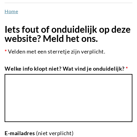
naar
Home
de
inhoud
Iets fout of onduidelijk op deze
gaan
website? Meld het ons.
*
Velden met een sterretje zijn verplicht.
Welke info klopt niet? Wat vind je onduidelijk?
*
E-mailadres
(niet verplicht)