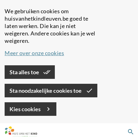
We gebruiken cookies om
huisvanhetkindleuven.be goed te
laten werken. Die kan je niet
weigeren. Andere cookies kan je wel
weigeren.
Meer over onze cookies
Sta alles toe
Sta noodzakelijke cookies toe
Kies cookies
Overslaan
Zo
en