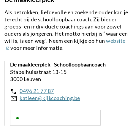
Als betrokken, liefdevolle en zoekende ouder kan je
terecht bij de schoolloopbaancoach. Zij bieden
groeps- en individuele coachings aan voor zowel
ouders als jongeren. Het motto hierbij is “waar een
(ex
wil is, is een weg”. Neem een kijkje op hun
website
lin
voor meer informatie.
De maakleerplek - Schoolloopbaancoach
Stapelhuisstraat 13-15
3000 Leuven
0496 21 77 87
katleen@kijkcoaching.be