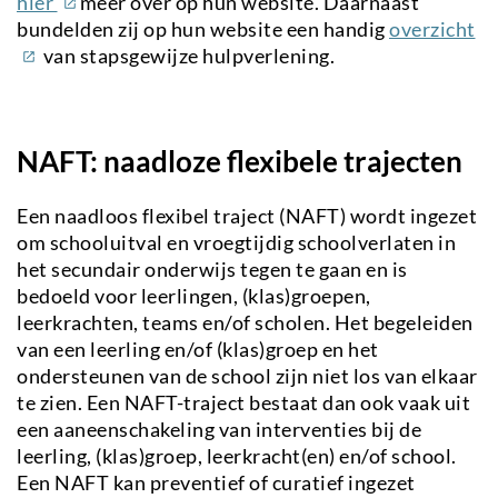
(externe
hier
meer over op hun website. Daarnaast
link)
(e
bundelden zij op hun website een handig
overzicht
li
van stapsgewijze hulpverlening.
NAFT: naadloze flexibele trajecten
Een naadloos flexibel traject (NAFT) wordt ingezet
om schooluitval en vroegtijdig schoolverlaten in
het secundair onderwijs tegen te gaan en is
bedoeld voor leerlingen, (klas)groepen,
leerkrachten, teams en/of scholen. Het begeleiden
van een leerling en/of (klas)groep en het
ondersteunen van de school zijn niet los van elkaar
te zien. Een NAFT-traject bestaat dan ook vaak uit
een aaneenschakeling van interventies bij de
leerling, (klas)groep, leerkracht(en) en/of school.
Een NAFT kan preventief of curatief ingezet