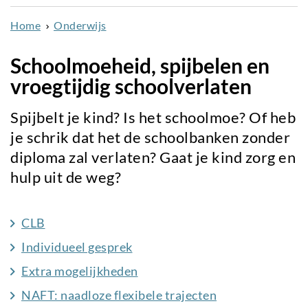
naar
Home
Onderwijs
de
inhoud
Schoolmoeheid, spijbelen en
gaan
vroegtijdig schoolverlaten
Spijbelt je kind? Is het schoolmoe? Of heb
je schrik dat het de schoolbanken zonder
diploma zal verlaten? Gaat je kind zorg en
hulp uit de weg?
CLB
Individueel gesprek
Extra mogelijkheden
NAFT: naadloze flexibele trajecten