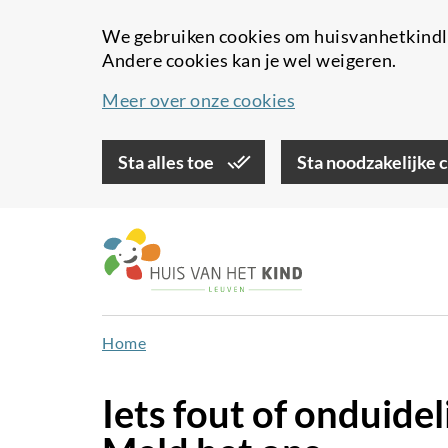
We gebruiken cookies om huisvanhetkindle
Andere cookies kan je wel weigeren.
Meer over onze cookies
Sta alles toe
Sta noodzakelijke 
Overslaan
en
naar
de
inhoud
Home
gaan
Iets fout of onduide