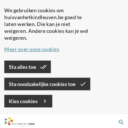
We gebruiken cookies om
huisvanhetkindleuven.be goed te
laten werken. Die kan je niet
weigeren. Andere cookies kan je wel
weigeren.
Meer over onze cookies
Sta alles toe
Sta noodzakelijke cookies toe
Kies cookies
Overslaan
Zo
en