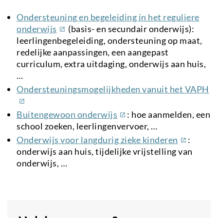
Ondersteuning en begeleiding in het reguliere
(externe
onderwijs
(basis- en secundair onderwijs):
link)
leerlingenbegeleiding, ondersteuning op maat,
redelijke aanpassingen, een aangepast
curriculum, extra uitdaging, onderwijs aan huis,
…
(e
Ondersteuningsmogelijkheden vanuit het VAPH
li
(externe
Buitengewoon onderwijs
: hoe aanmelden, een
link)
school zoeken, leerlingenvervoer, …
(externe
Onderwijs voor langdurig zieke kinderen
:
link)
onderwijs aan huis, tijdelijke vrijstelling van
onderwijs, …