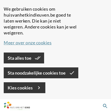
We gebruiken cookies om
huisvanhetkindleuven.be goed te
laten werken. Die kan je niet
weigeren. Andere cookies kan je wel
weigeren.
Meer over onze cookies
Sta alles toe
Sta noodzakelijke cookies toe
Kies cookies
Overslaan
Zo
en