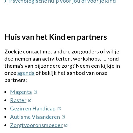
Psychologische hulp voor jou of voor je kind
Huis van het Kind en partners
Zoek je contact met andere zorgouders of wil je
deelnemen aan activiteiten, workshops, … rond
thema’s van bijzondere zorg? Neem een kijkje in
onze
agenda
of bekijk het aanbod van onze
partners:
(externe
Magenta
link)
(externe
Raster
link)
(externe
Gezin en Handicap
link)
(externe
Autisme Vlaanderen
link)
(externe
Zorgtvooronsmoeder
link)