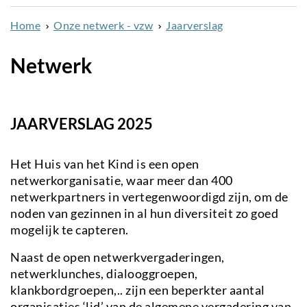
naar
Home
Onze netwerk - vzw
Jaarverslag
de
inhoud
Netwerk
gaan
JAARVERSLAG 2025
Het Huis van het Kind is een open
netwerkorganisatie, waar meer dan 400
netwerkpartners in vertegenwoordigd zijn, om de
noden van gezinnen in al hun diversiteit zo goed
mogelijk te capteren.
Naast de open netwerkvergaderingen,
netwerklunches, dialooggroepen,
klankbordgroepen,.. zijn een beperkter aantal
organisaties ‘lid’ van de algemene vergadering van