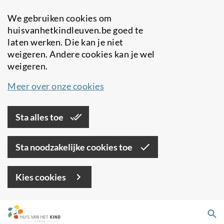
We gebruiken cookies om
huisvanhetkindleuven.be goed te
laten werken. Die kan je niet
weigeren. Andere cookies kan je wel
weigeren.
Meer over onze cookies
Sta alles toe
Sta noodzakelijke cookies toe
Kies cookies
Overslaan
Zo
en