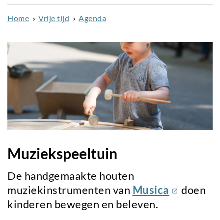
naar
Home
Vrije tijd
Agenda
de
inhoud
gaan
Muziekspeeltuin
De handgemaakte houten
(externe
muziekinstrumenten van
Musica
doen
link)
kinderen bewegen en beleven.