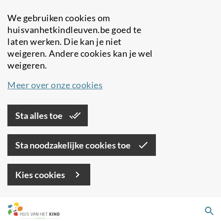
We gebruiken cookies om
huisvanhetkindleuven.be goed te
laten werken. Die kan je niet
weigeren. Andere cookies kan je wel
weigeren.
Meer over onze cookies
Sta alles toe
Sta noodzakelijke cookies toe
Kies cookies
Overslaan
Zo
en