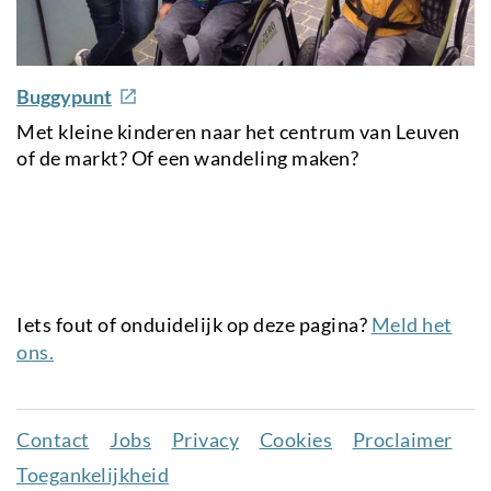
e
Buggypunt
x
Met kleine kinderen naar het centrum van Leuven
t
of de markt? Of een wandeling maken?
e
r
n
a
l
l
Iets fout of onduidelijk op deze pagina?
Meld het
i
ons.
n
k
Contact
Jobs
Privacy
Cookies
Proclaimer
Juridisch
Toegankelijkheid
menu