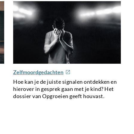
e
Zelfmoordgedachten
x
Hoe kan je de juiste signalen ontdekken en
t
hierover in gesprek gaan met je kind? Het
e
dossier van Opgroeien geeft houvast.
r
n
a
l
l