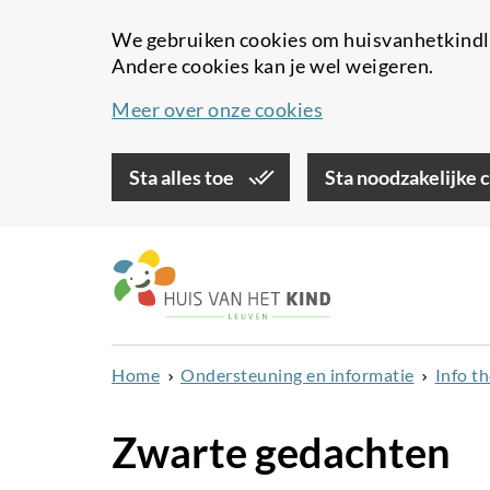
We gebruiken cookies om huisvanhetkindle
Andere cookies kan je wel weigeren.
Meer over onze cookies
Sta alles toe
Sta noodzakelijke 
Overslaan
en
naar
de
inhoud
Home
Ondersteuning en informatie
Info t
gaan
Zwarte gedachten