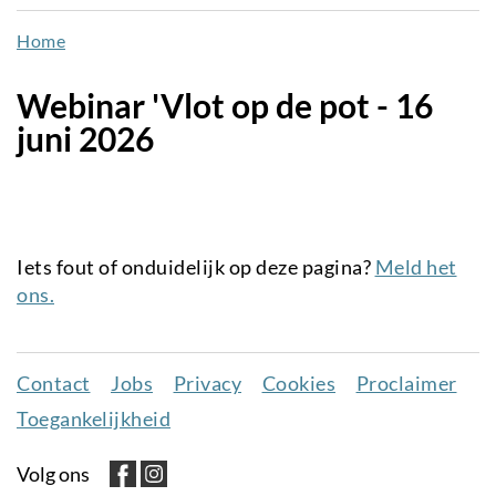
naar
Home
de
inhoud
Webinar 'Vlot op de pot - 16
gaan
juni 2026
Iets fout of onduidelijk op deze pagina?
Meld het
ons.
Contact
Jobs
Privacy
Cookies
Proclaimer
Juridisch
Toegankelijkheid
menu
Volg ons