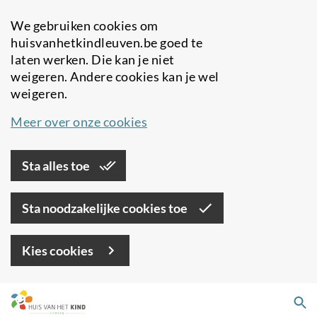
We gebruiken cookies om
huisvanhetkindleuven.be goed te
laten werken. Die kan je niet
weigeren. Andere cookies kan je wel
weigeren.
Meer over onze cookies
Sta alles toe
Sta noodzakelijke cookies toe
Kies cookies
Overslaan
Zo
en