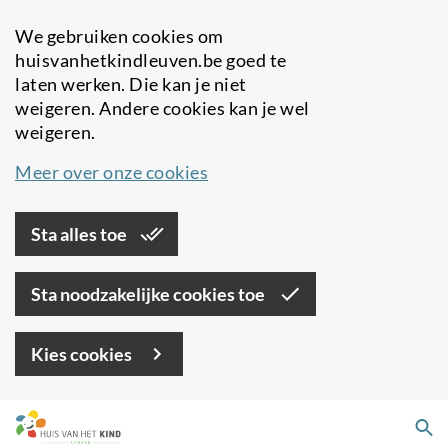
We gebruiken cookies om
huisvanhetkindleuven.be goed te
laten werken. Die kan je niet
weigeren. Andere cookies kan je wel
weigeren.
Meer over onze cookies
Sta alles toe
Sta noodzakelijke cookies toe
Kies cookies
Overslaan
Zo
en