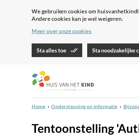
We gebruiken cookies om huisvanhetkindle
Andere cookies kan je wel weigeren.
Meer over onze cookies
Sta alles toe
Sta noodzakelijke 
Overslaan
en
naar
de
inhoud
Home
Ondersteuning en informatie
Bijzon
gaan
Tentoonstelling 'Aut