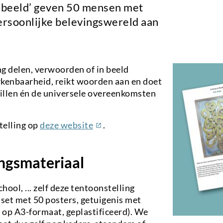
n beeld’ geven 50 mensen met
persoonlijke belevingswereld aan
ng delen, verwoorden of in beeld
rkenbaarheid, reikt woorden aan en doet
hillen én de universele overeenkomsten
(externe
telling op
deze website
.
link)
ingsmateriaal
hool, ... zelf deze tentoonstelling
set met 50 posters, getuigenis met
 op A3-formaat, geplastificeerd). We