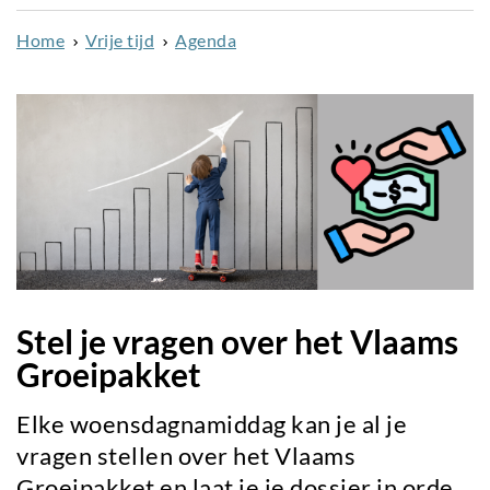
naar
Home
Vrije tijd
Agenda
de
inhoud
gaan
Stel je vragen over het Vlaams
Groeipakket
Elke woensdagnamiddag kan je al je
vragen stellen over het Vlaams
Groeipakket en laat je je dossier in orde