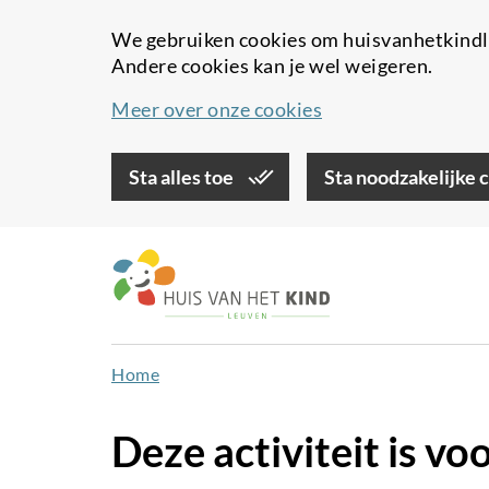
We gebruiken cookies om huisvanhetkindle
Andere cookies kan je wel weigeren.
Meer over onze cookies
Sta alles toe
Sta noodzakelijke 
Overslaan
en
naar
de
inhoud
Home
gaan
Deze activiteit is voo