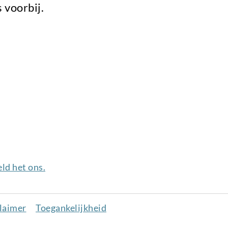
s voorbij.
ld het ons.
laimer
Toegankelijkheid