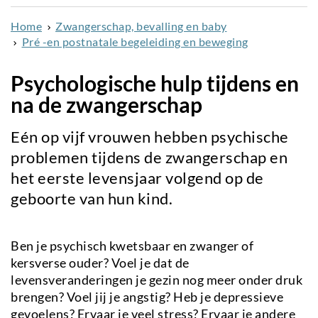
naar
Home
Zwangerschap, bevalling en baby
de
Pré -en postnatale begeleiding en beweging
inhoud
gaan
Psychologische hulp tijdens en
na de zwangerschap
Eén op vijf vrouwen
hebben psychische
problemen tijdens de zwangerschap en
het eerste levensjaar volgend op de
geboorte van hun kind.
Ben je psychisch kwetsbaar en zwanger of
kersverse ouder? Voel je dat de
levensveranderingen je gezin nog meer onder druk
brengen? Voel jij je angstig? Heb je depressieve
gevoelens? Ervaar je veel stress? Ervaar je andere