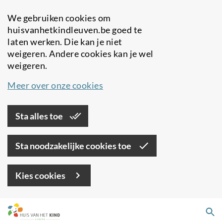
We gebruiken cookies om
huisvanhetkindleuven.be goed te
laten werken. Die kan je niet
weigeren. Andere cookies kan je wel
weigeren.
Meer over onze cookies
Sta alles toe
Sta noodzakelijke cookies toe
Kies cookies
Overslaan
Zo
en