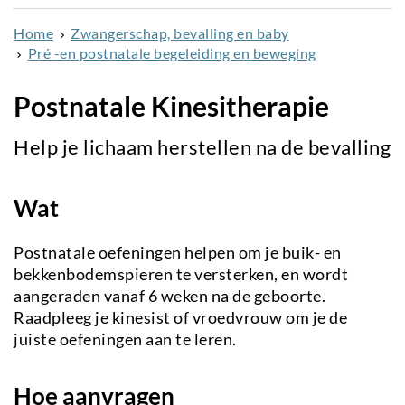
naar
Home
Zwangerschap, bevalling en baby
de
Pré -en postnatale begeleiding en beweging
inhoud
gaan
Postnatale Kinesitherapie
Help je lichaam herstellen na de bevalling
Wat
Postnatale oefeningen helpen om je buik- en
bekkenbodemspieren te versterken, en wordt
aangeraden vanaf 6 weken na de geboorte.
Raadpleeg je kinesist of vroedvrouw om je de
juiste oefeningen aan te leren.
Hoe aanvragen