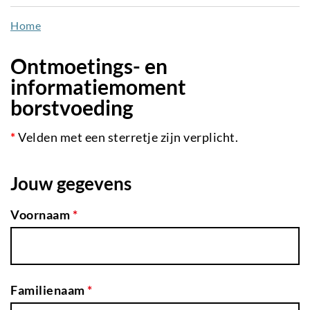
naar
Home
de
inhoud
Ontmoetings- en
gaan
informatiemoment
borstvoeding
*
Velden met een sterretje zijn verplicht.
Jouw gegevens
Voornaam
*
Familienaam
*