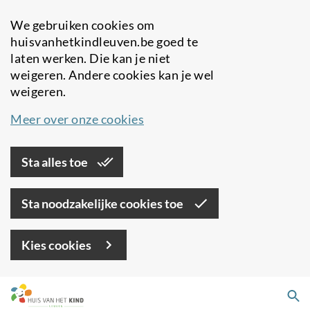
We gebruiken cookies om
huisvanhetkindleuven.be goed te
laten werken. Die kan je niet
weigeren. Andere cookies kan je wel
weigeren.
Meer over onze cookies
Sta alles toe
Sta noodzakelijke cookies toe
Kies cookies
Overslaan
Zo
en