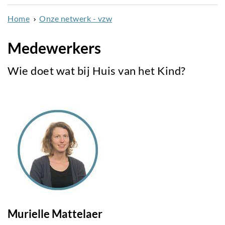
naar
Home
Onze netwerk - vzw
de
inhoud
Medewerkers
gaan
Wie doet wat bij Huis van het Kind?
Murielle Mattelaer