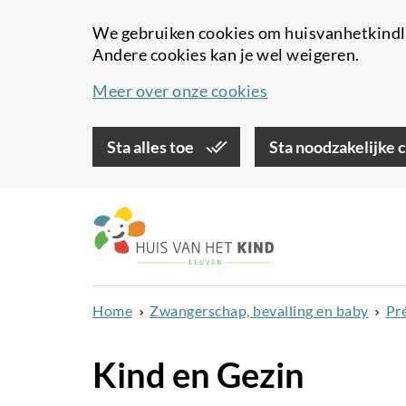
We gebruiken cookies om huisvanhetkindle
Andere cookies kan je wel weigeren.
Meer over onze cookies
Sta alles toe
Sta noodzakelijke 
Overslaan
en
naar
de
inhoud
Home
Zwangerschap, bevalling en baby
Pr
gaan
Kind en Gezin