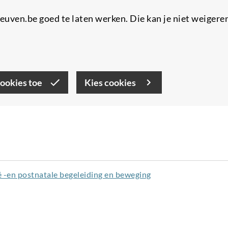
uven.be goed te laten werken. Die kan je niet weigere
cookies toe
Kies cookies
é -en postnatale begeleiding en beweging