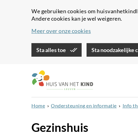
We gebruiken cookies om huisvanhetkindle
Andere cookies kan je wel weigeren.
Meer over onze cookies
Sta alles toe
Sta noodzakelijke 
Overslaan
en
naar
de
inhoud
Home
Ondersteuning en informatie
Info t
gaan
Gezinshuis