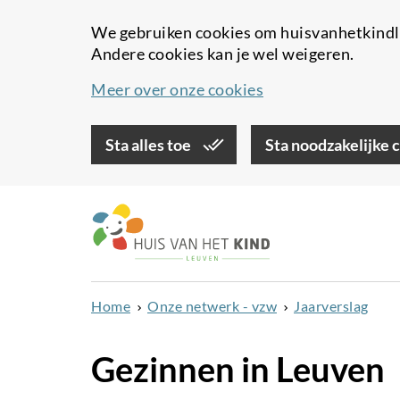
We gebruiken cookies om huisvanhetkindle
Andere cookies kan je wel weigeren.
Meer over onze cookies
Sta alles toe
Sta noodzakelijke 
Overslaan
en
naar
de
inhoud
Home
Onze netwerk - vzw
Jaarverslag
gaan
Gezinnen in Leuven