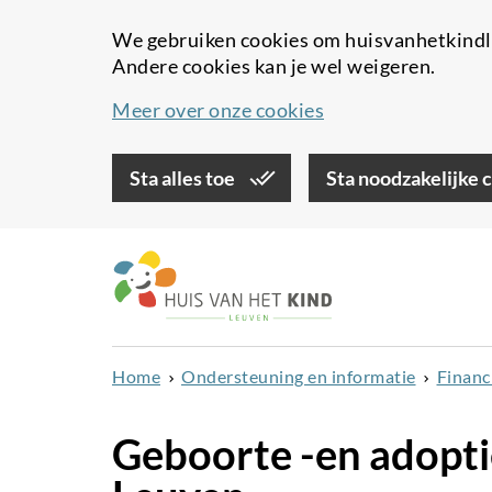
We gebruiken cookies om huisvanhetkindle
Andere cookies kan je wel weigeren.
Meer over onze cookies
Sta alles toe
Sta noodzakelijke 
Overslaan
en
naar
de
inhoud
Home
Ondersteuning en informatie
Financ
gaan
Geboorte -en adopti