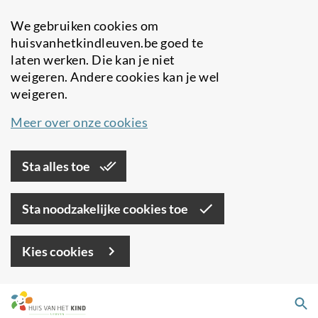
We gebruiken cookies om
huisvanhetkindleuven.be goed te
laten werken. Die kan je niet
weigeren. Andere cookies kan je wel
weigeren.
Meer over onze cookies
Sta alles toe
Sta noodzakelijke cookies toe
Kies cookies
Overslaan
Zo
en