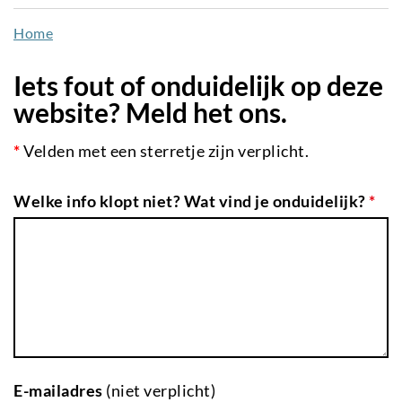
naar
Home
de
inhoud
Iets fout of onduidelijk op deze
gaan
website? Meld het ons.
*
Velden met een sterretje zijn verplicht.
Welke info klopt niet? Wat vind je onduidelijk?
*
E-mailadres
(niet verplicht)