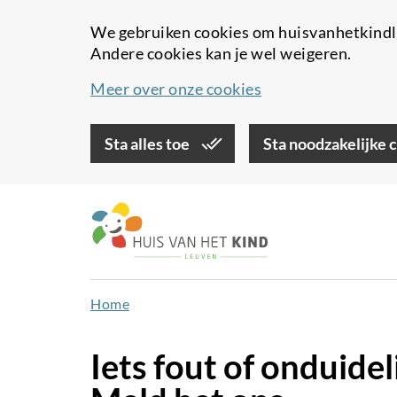
We gebruiken cookies om huisvanhetkindle
Andere cookies kan je wel weigeren.
Meer over onze cookies
Sta alles toe
Sta noodzakelijke 
Overslaan
en
naar
de
inhoud
Home
gaan
Iets fout of onduide