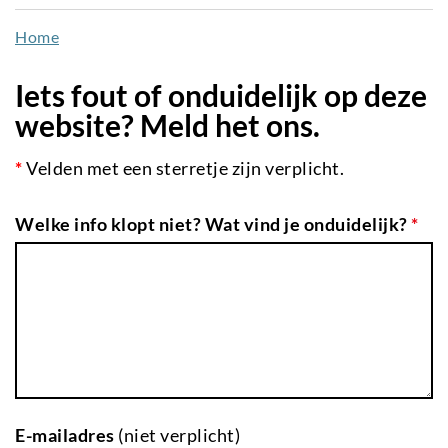
naar
Home
de
inhoud
Iets fout of onduidelijk op deze
gaan
website? Meld het ons.
*
Velden met een sterretje zijn verplicht.
Welke info klopt niet? Wat vind je onduidelijk?
*
E-mailadres
(niet verplicht)