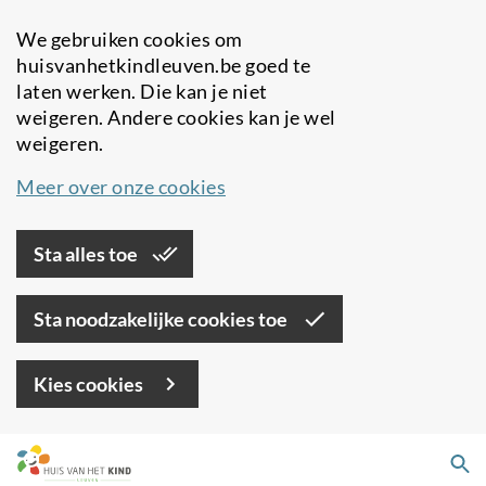
We gebruiken cookies om
huisvanhetkindleuven.be goed te
laten werken. Die kan je niet
weigeren. Andere cookies kan je wel
weigeren.
Meer over onze cookies
Sta alles toe
Sta noodzakelijke cookies toe
Kies cookies
Overslaan
Zo
en