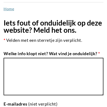
naar
Home
de
inhoud
Iets fout of onduidelijk op deze
gaan
website? Meld het ons.
*
Velden met een sterretje zijn verplicht.
Welke info klopt niet? Wat vind je onduidelijk?
*
E-mailadres
(niet verplicht)