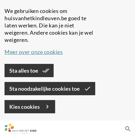
We gebruiken cookies om
huisvanhetkindleuven.be goed te
laten werken. Die kan je niet
weigeren. Andere cookies kan je wel
weigeren.
Meer over onze cookies
Sta alles toe
Sta noodzakelijke cookies toe
Kies cookies
Overslaan
Zo
en