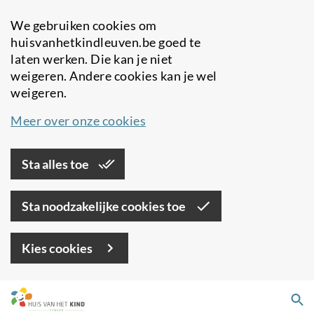
We gebruiken cookies om
huisvanhetkindleuven.be goed te
laten werken. Die kan je niet
weigeren. Andere cookies kan je wel
weigeren.
Meer over onze cookies
Sta alles toe
Sta noodzakelijke cookies toe
Kies cookies
Overslaan
Zo
en