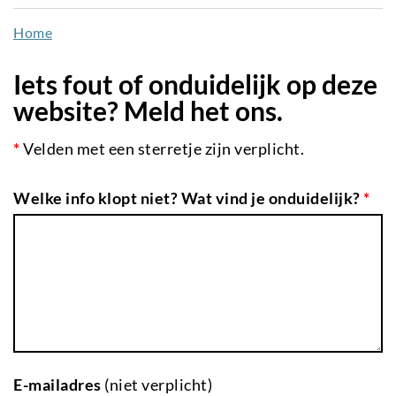
naar
Home
de
inhoud
Iets fout of onduidelijk op deze
gaan
website? Meld het ons.
*
Velden met een sterretje zijn verplicht.
Welke info klopt niet? Wat vind je onduidelijk?
*
E-mailadres
(niet verplicht)