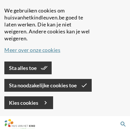
We gebruiken cookies om
huisvanhetkindleuven.be goed te
laten werken. Die kan je niet
weigeren. Andere cookies kan je wel
weigeren.
Meer over onze cookies
Sta alles toe
Sta noodzakelijke cookies toe
Kies cookies
Overslaan
Zo
en