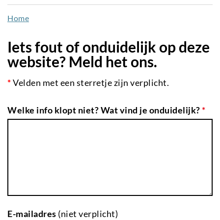
naar
Home
de
inhoud
Iets fout of onduidelijk op deze
gaan
website? Meld het ons.
*
Velden met een sterretje zijn verplicht.
Welke info klopt niet? Wat vind je onduidelijk?
*
E-mailadres
(niet verplicht)