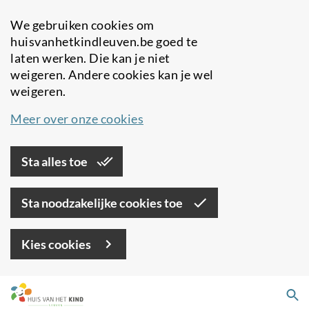
We gebruiken cookies om
huisvanhetkindleuven.be goed te
laten werken. Die kan je niet
weigeren. Andere cookies kan je wel
weigeren.
Meer over onze cookies
Sta alles toe
Sta noodzakelijke cookies toe
Kies cookies
Overslaan
Zo
en