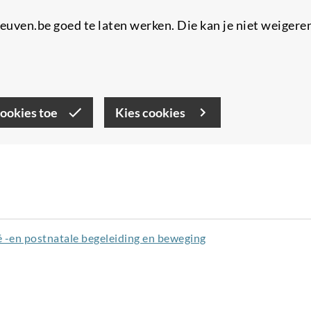
uven.be goed te laten werken. Die kan je niet weigere
cookies toe
Kies cookies
é -en postnatale begeleiding en beweging