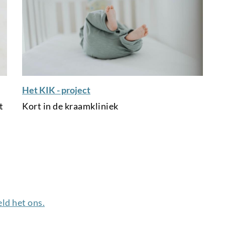
l
l
i
n
k
Het KIK - project
t
Kort in de kraamkliniek
ld het ons.