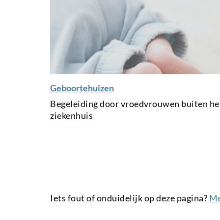
l
l
i
n
k
Geboortehuizen
Begeleiding door vroedvrouwen buiten he
ziekenhuis
Iets fout of onduidelijk op deze pagina?
Me