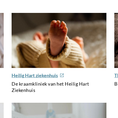
e
Heilig Hart ziekenhuis
T
x
De kraamkliniek van het Heilig Hart
B
t
Ziekenhuis
e
r
n
a