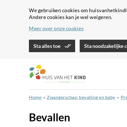
We gebruiken cookies om huisvanhetkindle
Andere cookies kan je wel weigeren.
Meer over onze cookies
Sta alles toe
Sta noodzakelijke 
Overslaan
en
naar
de
inhoud
Home
Zwangerschap, bevalling en baby
Pr
gaan
Bevallen