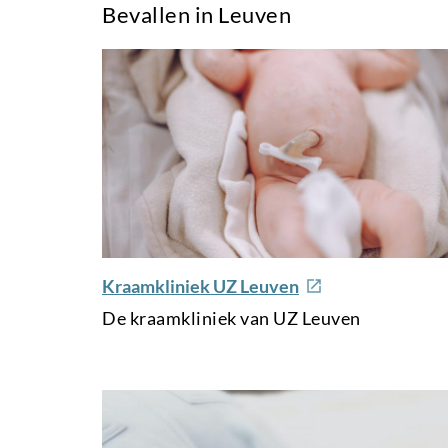
Bevallen in Leuven
e
Kraamkliniek UZ Leuven
x
De kraamkliniek van UZ Leuven
t
e
r
n
a