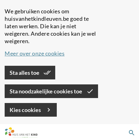
We gebruiken cookies om
huisvanhetkindleuven.be goed te
laten werken. Die kan je niet
weigeren. Andere cookies kan je wel
weigeren.
Meer over onze cookies
Sta alles toe
Sta noodzakelijke cookies toe
Kies cookies
Overslaan
Zo
en