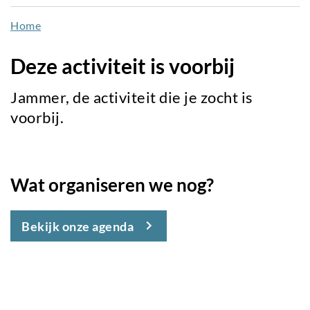
naar
Home
de
inhoud
Deze activiteit is voorbij
gaan
Jammer, de activiteit die je zocht is
voorbij.
Wat organiseren we nog?
Bekijk onze agenda