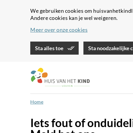
We gebruiken cookies om huisvanhetkindle
Andere cookies kan je wel weigeren.
Meer over onze cookies
Sta alles toe
Sta noodzakelijke 
Overslaan
en
naar
de
inhoud
Home
gaan
Iets fout of onduide