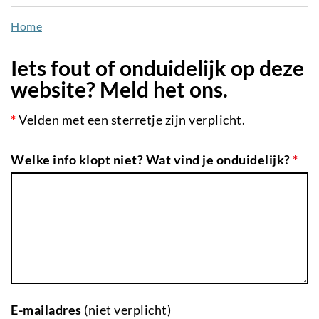
naar
Home
de
inhoud
Iets fout of onduidelijk op deze
gaan
website? Meld het ons.
*
Velden met een sterretje zijn verplicht.
Welke info klopt niet? Wat vind je onduidelijk?
*
E-mailadres
(niet verplicht)