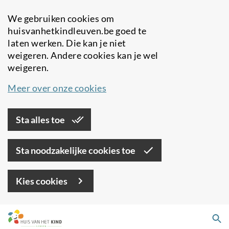
We gebruiken cookies om
huisvanhetkindleuven.be goed te
laten werken. Die kan je niet
weigeren. Andere cookies kan je wel
weigeren.
Meer over onze cookies
Sta alles toe
Sta noodzakelijke cookies toe
Kies cookies
Overslaan
Zo
en