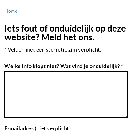
naar
Home
de
inhoud
Iets fout of onduidelijk op deze
gaan
website? Meld het ons.
*
Velden met een sterretje zijn verplicht.
Welke info klopt niet? Wat vind je onduidelijk?
*
E-mailadres
(niet verplicht)