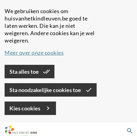
We gebruiken cookies om
huisvanhetkindleuven.be goed te
laten werken. Die kan je niet
weigeren. Andere cookies kan je wel
weigeren.
Meer over onze cookies
Sta alles toe
Sta noodzakelijke cookies toe
Kies cookies
Overslaan
Zo
en