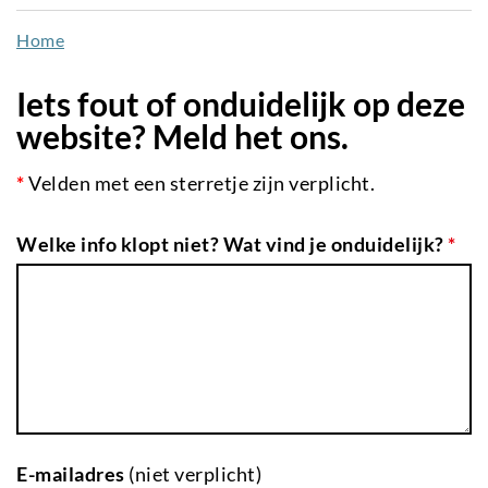
naar
Home
de
inhoud
Iets fout of onduidelijk op deze
gaan
website? Meld het ons.
*
Velden met een sterretje zijn verplicht.
Welke info klopt niet? Wat vind je onduidelijk?
*
E-mailadres
(niet verplicht)