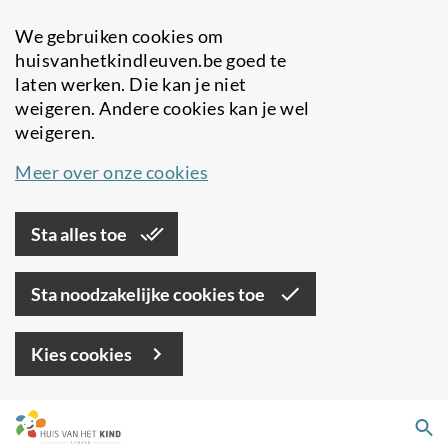
We gebruiken cookies om
huisvanhetkindleuven.be goed te
laten werken. Die kan je niet
weigeren. Andere cookies kan je wel
weigeren.
Meer over onze cookies
Sta alles toe
Sta noodzakelijke cookies toe
Kies cookies
Overslaan
Zo
en