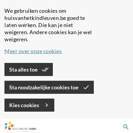
We gebruiken cookies om
huisvanhetkindleuven.be goed te
laten werken. Die kan je niet
weigeren. Andere cookies kan je wel
weigeren.
Meer over onze cookies
Sta alles toe
Sta noodzakelijke cookies toe
Kies cookies
Overslaan
Zo
en