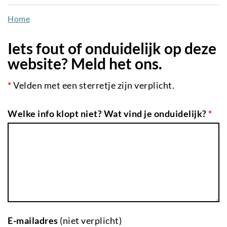
naar
Home
de
inhoud
Iets fout of onduidelijk op deze
gaan
website? Meld het ons.
*
Velden met een sterretje zijn verplicht.
Welke info klopt niet? Wat vind je onduidelijk?
*
E-mailadres
(niet verplicht)