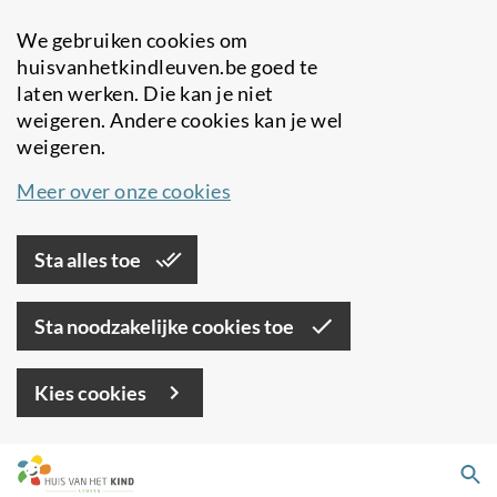
We gebruiken cookies om
huisvanhetkindleuven.be goed te
laten werken. Die kan je niet
weigeren. Andere cookies kan je wel
weigeren.
Meer over onze cookies
Sta alles toe
Sta noodzakelijke cookies toe
Kies cookies
Overslaan
Zo
en