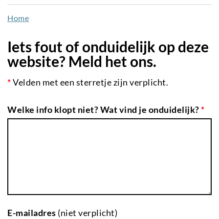
naar
Home
de
inhoud
Iets fout of onduidelijk op deze
gaan
website? Meld het ons.
*
Velden met een sterretje zijn verplicht.
Welke info klopt niet? Wat vind je onduidelijk?
*
E-mailadres
(niet verplicht)